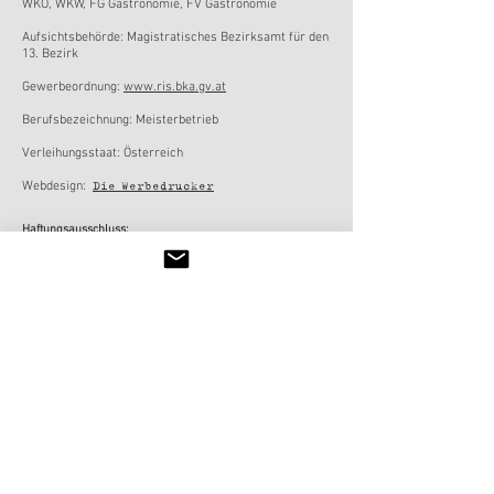
WKÖ, WKW, FG Gastronomie, FV Gastronomie
Aufsichtsbehörde: Magistratisches Bezirksamt für den
13. Bezirk
Gewerbeordnung:
www.ris.bka.gv.at
Berufsbezeichnung: Meisterbetrieb
Verleihungsstaat: Österreich
Die
Werbedrucker
Webdesign:
Haftungsausschluss:
Wir übernehmen trotz größter Sorgfalt für die
Fehlerfreiheit der enthaltenen Informationen keine
Garantie. Jegliche Haftung für Schäden, die direkt oder
indirekt aus der Benutzung dieser Internetseiten
entstehen, wird ausgeschlossen. Um Ihnen den Zugang zu
weiteren Informationen zu ermöglichen, haben wir Links
in diese Homepage eingefügt. Rein aus rechtlichen
Gründen distanziere wir uns hiermit von allen Inhalten der
verlinkten Seiten. Für die Inhalte der verlinkten Seiten
sind allein die jeweiligen Anbieter verantwortlich und wir
übernehmen für diese Inhalte keinerlei Verantwortung.
Inhaltlich Verantwortlich lt. TMG: Masek Genuss GmbH
Bildrechte: Masek Genuss GmbH