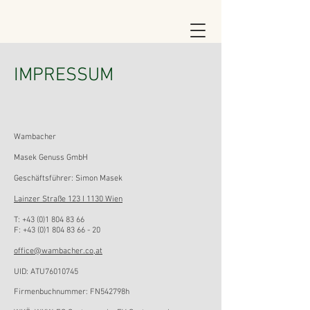
IMPRESSUM
Wambacher
Masek Genuss GmbH
Geschäftsführer: Simon Masek
Lainzer Straße 123 I 1130 Wien
T:
+43 (0)1 804 83 66
F:
+43 (0)1 804 83 66 - 20
office@wambacher.co,at
UID: ATU76010745
Firmenbuchnummer: FN542798h